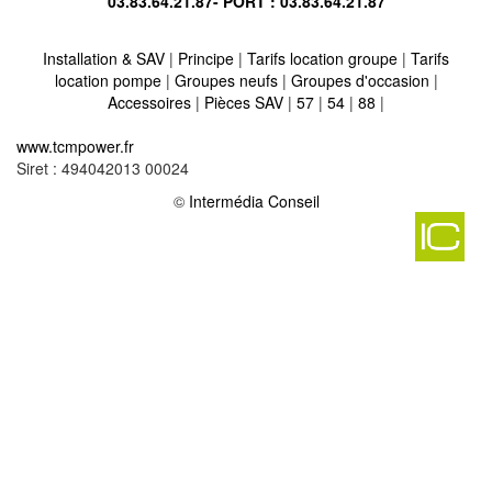
03.83.64.21.87
- PORT :
03.83.64.21.87
Installation & SAV
|
Principe
|
Tarifs location groupe
|
Tarifs
location pompe
|
Groupes neufs
|
Groupes d'occasion
|
Accessoires
|
Pièces SAV
|
57
|
54
|
88
|
Location vente groupe électrogène sur dun sur meuse 55110
-
www.tcmpower.fr
Location vente groupe électrogène sur noyers auzecourt 55800
-
Siret : 494042013 00024
Location vente groupe électrogène sur fleury devant douaumont
©
Intermédia Conseil
55100
-
Location vente groupe électrogène sur seuil d'argonne 55250
-
Location vente groupe électrogène sur murvaux 55110
-
Location vente groupe électrogène sur villers sur meuse 55220
-
Location vente groupe électrogène sur muzeray 55230
-
Location vente groupe électrogène sur levoncourt 55260
-
Location vente groupe électrogène sur mogneville 55800
-
Location vente groupe électrogène sur liny devant dun 55110
-
Location vente groupe électrogène sur broussey en blois 55190
-
Location vente groupe électrogène sur void vacon 55190
-
Location vente groupe électrogène sur riaville 55160
-
Location vente groupe électrogène sur autrecourt sur aire 55120
-
Location vente groupe électrogène sur naives en blois 55190
-