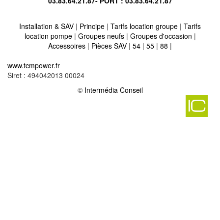
03.83.64.21.87
- PORT :
03.83.64.21.87
Installation & SAV
|
Principe
|
Tarifs location groupe
|
Tarifs
location pompe
|
Groupes neufs
|
Groupes d'occasion
|
Accessoires
|
Pièces SAV
|
54
|
55
|
88
|
Location vente groupe électrogène sur bassing 57260
-
www.tcmpower.fr
Location vente groupe électrogène sur vescheim 57370
-
Siret : 494042013 00024
Location vente groupe électrogène sur kanfen 57330
-
Location vente groupe électrogène sur roppeviller 57230
©
Intermédia Conseil
-
Location vente groupe électrogène sur buding 57920
-
Location vente groupe électrogène sur vic sur seille 57630
-
Location vente groupe électrogène sur wittring 57905
-
Location vente groupe électrogène sur haute kontz 57480
-
Location vente groupe électrogène sur lambach 57410
-
Location vente groupe électrogène sur pontoy 57420
-
Location vente groupe électrogène sur etting 57410
-
Location vente groupe électrogène sur bistroff 57660
-
Location vente groupe électrogène sur viviers 57590
-
Location vente groupe électrogène sur freistroff 57320
-
Location vente groupe électrogène sur hannocourt 57590
-
Location vente groupe électrogène sur remering 57550
-
Location vente groupe électrogène sur blanche eglise 57260
-