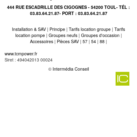
444 RUE ESCADRILLE DES CIGOGNES - 54200 TOUL- TÉL :
03.83.64.21.87
- PORT :
03.83.64.21.87
Installation & SAV
|
Principe
|
Tarifs location groupe
|
Tarifs
location pompe
|
Groupes neufs
|
Groupes d'occasion
|
Accessoires
|
Pièces SAV
|
57
|
54
|
88
|
Location vente groupe électrogène sur flassigny 55600
-
www.tcmpower.fr
Location vente groupe électrogène sur vilosnes haraumont 55110
Siret : 494042013 00024
-
Location vente groupe électrogène sur bantheville 55110
©
Intermédia Conseil
-
Location vente groupe électrogène sur aulnois en perthois 55170
-
Location vente groupe électrogène sur montzeville 55100
-
Location vente groupe électrogène sur maxey sur vaise 55140
-
Location vente groupe électrogène sur dammarie sur saulx 55500
-
Location vente groupe électrogène sur etraye 55150
-
Location vente groupe électrogène sur verdun 55100
-
Location vente groupe électrogène sur gincrey 55400
-
Location vente groupe électrogène sur fromereville les vallons
55100
-