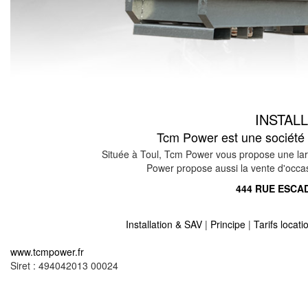
INSTAL
Tcm Power est une société s
Située à Toul, Tcm Power vous propose une lar
Power propose aussi la vente d'occasio
444 RUE ESCAD
Installation & SAV
|
Principe
|
Tarifs locat
Location vente groupe électrogène sur moulins sa
www.tcmpower.fr
Location vente groupe électrogène sur moirey fla
Siret : 494042013 00024
Location vente groupe électrogène sur fontaines sa
Location vente groupe électrogène sur vaucouleu
Location vente groupe électrogène sur harville 55