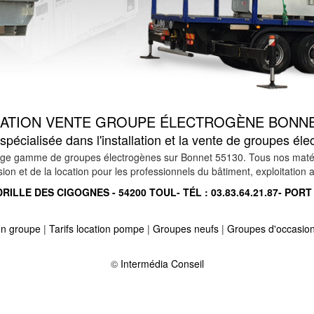
LATION VENTE GROUPE ÉLECTROGÈNE BONNE
pécialisée dans l'installation et la vente de groupes é
ge gamme de groupes électrogènes sur Bonnet 55130. Tous nos matériels
n et de la location pour les professionnels du bâtiment, exploitation ag
RILLE DES CIGOGNES - 54200 TOUL- TÉL :
03.83.64.21.87
- PORT
ion groupe
|
Tarifs location pompe
|
Groupes neufs
|
Groupes d'occasio
int hubert 55700
-
Location vente groupe électrogène sur resson 55000
bas crepion 55150
-
Location vente groupe électrogène sur vigneulles le
©
Intermédia Conseil
int clair 55110
-
Location vente groupe électrogène sur charpentry 55
rs 55140
-
Location vente groupe électrogène sur vavincourt 55000
-
160
-
Location vente groupe électrogène sur chaumont devant damville