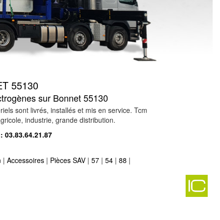
T 55130
lectrogènes sur Bonnet 55130
 sont livrés, installés et mis en service. Tcm
ricole, industrie, grande distribution.
 :
03.83.64.21.87
n
|
Accessoires
|
Pièces SAV
|
57
|
54
|
88
|
-
s hattonchatel 55210
-
270
-
rs 55150
-