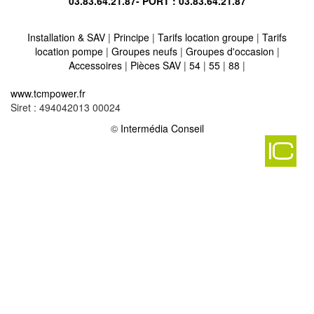
03.83.64.21.87
- PORT :
03.83.64.21.87
Installation & SAV
|
Principe
|
Tarifs location groupe
|
Tarifs
location pompe
|
Groupes neufs
|
Groupes d'occasion
|
Accessoires
|
Pièces SAV
|
54
|
55
|
88
|
Location vente groupe électrogène sur arry 57680
-
www.tcmpower.fr
Location vente groupe électrogène sur lhor 57670
-
Siret : 494042013 00024
Location vente groupe électrogène sur hinckange 57220
-
Location vente groupe électrogène sur montdidier 57670
©
Intermédia Conseil
-
Location vente groupe électrogène sur bening les saint avold
57800
-
Location vente groupe électrogène sur vitry sur orne 57185
-
Location vente groupe électrogène sur gelucourt 57260
-
Location vente groupe électrogène sur lesse 57580
-
Location vente groupe électrogène sur saulny 57140
-
Location vente groupe électrogène sur ogy 57530
-
Location vente groupe électrogène sur dalem 57550
-
Location vente groupe électrogène sur luppy 57580
-
Location vente groupe électrogène sur holling 57220
-
Location vente groupe électrogène sur chanville 57580
-
Location vente groupe électrogène sur biding 57660
-
Location vente groupe électrogène sur vergaville 57260
-