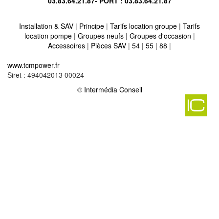
03.83.64.21.87
- PORT :
03.83.64.21.87
Installation & SAV
|
Principe
|
Tarifs location groupe
|
Tarifs
location pompe
|
Groupes neufs
|
Groupes d'occasion
|
Accessoires
|
Pièces SAV
|
54
|
55
|
88
|
Location vente groupe électrogène sur sanry sur nied 57530
-
www.tcmpower.fr
Location vente groupe électrogène sur boulange 57113
-
Siret : 494042013 00024
Location vente groupe électrogène sur hauconcourt 57210
-
Location vente groupe électrogène sur vigny 57420
©
Intermédia Conseil
-
Location vente groupe électrogène sur walscheid 57870
-
Location vente groupe électrogène sur montdidier 57670
-
Location vente groupe électrogène sur malling 57480
-
Location vente groupe électrogène sur cappel 57450
-
Location vente groupe électrogène sur petit tenquin 57660
-
Location vente groupe électrogène sur hallering 57690
-
Location vente groupe électrogène sur hommarting 57400
-
Location vente groupe électrogène sur guermange 57810
-
Location vente groupe électrogène sur apach 57480
-
Location vente groupe électrogène sur frauenberg 57200
-
Location vente groupe électrogène sur volmerange les mines
57330
-
Location vente groupe électrogène sur aboncourt sur seille 57590