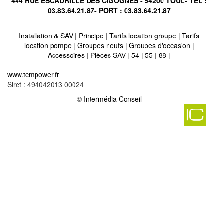
444 RUE ESCADRILLE DES CIGOGNES - 54200 TOUL- TÉL :
03.83.64.21.87
- PORT :
03.83.64.21.87
Installation & SAV
|
Principe
|
Tarifs location groupe
|
Tarifs
location pompe
|
Groupes neufs
|
Groupes d'occasion
|
Accessoires
|
Pièces SAV
|
54
|
55
|
88
|
Location vente groupe électrogène sur hampont 57170
-
www.tcmpower.fr
Location vente groupe électrogène sur craincourt 57590
-
Siret : 494042013 00024
Location vente groupe électrogène sur montbronn 57410
-
Location vente groupe électrogène sur raville 57530
©
Intermédia Conseil
-
Location vente groupe électrogène sur mondelange 57300
-
Location vente groupe électrogène sur hellimer 57660
-
Location vente groupe électrogène sur rening 57670
-
Location vente groupe électrogène sur russange 57390
-
Location vente groupe électrogène sur dalhain 57340
-
Location vente groupe électrogène sur ritzing 57480
-
Location vente groupe électrogène sur lucy 57590
-
Location vente groupe électrogène sur suisse 57340
-
Location vente groupe électrogène sur rhodes 57810
-
Location vente groupe électrogène sur avricourt 57810
-
Location vente groupe électrogène sur woustviller 57915
-
Location vente groupe électrogène sur contz les bains 57480
-