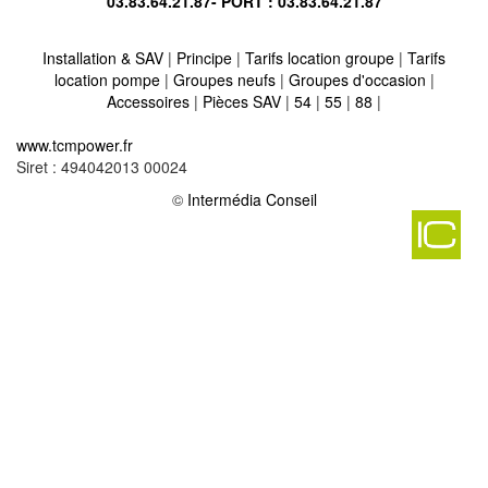
03.83.64.21.87
- PORT :
03.83.64.21.87
Installation & SAV
|
Principe
|
Tarifs location groupe
|
Tarifs
location pompe
|
Groupes neufs
|
Groupes d'occasion
|
Accessoires
|
Pièces SAV
|
54
|
55
|
88
|
Location vente groupe électrogène sur zetting 57905
-
www.tcmpower.fr
Location vente groupe électrogène sur basse ham 57110
-
Siret : 494042013 00024
Location vente groupe électrogène sur metzing 57980
-
Location vente groupe électrogène sur achen 57412
©
Intermédia Conseil
-
Location vente groupe électrogène sur garrebourg 57820
-
Location vente groupe électrogène sur ippling 57990
-
Location vente groupe électrogène sur brehain 57340
-
Location vente groupe électrogène sur cutting 57260
-
Location vente groupe électrogène sur suisse 57340
-
Location vente groupe électrogène sur saint louis les bitche
57620
-
Location vente groupe électrogène sur holling 57220
-
Location vente groupe électrogène sur grindorff bizing 57480
-
Location vente groupe électrogène sur saint privat la montagne
57124
-
Location vente groupe électrogène sur hazembourg 57430
-
Location vente groupe électrogène sur pierrevillers 57120
-