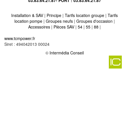
03.83.64.21.87
- PORT :
03.83.64.21.87
Installation & SAV
|
Principe
|
Tarifs location groupe
|
Tarifs
location pompe
|
Groupes neufs
|
Groupes d'occasion
|
Accessoires
|
Pièces SAV
|
54
|
55
|
88
|
Location vente groupe électrogène sur launstroff 57480
-
www.tcmpower.fr
Location vente groupe électrogène sur metzing 57980
-
Siret : 494042013 00024
Location vente groupe électrogène sur xocourt 57590
-
Location vente groupe électrogène sur silly sur nied 57530
©
Intermédia Conseil
-
Location vente groupe électrogène sur hinckange 57220
-
Location vente groupe électrogène sur elvange 57690
-
Location vente groupe électrogène sur baerenthal 57230
-
Location vente groupe électrogène sur saulny 57140
-
Location vente groupe électrogène sur guenange 57310
-
Location vente groupe électrogène sur servigny les raville 57530
-
Location vente groupe électrogène sur loudrefing 57670
-
Location vente groupe électrogène sur grundviller 57510
-
Location vente groupe électrogène sur viviers 57590
-
Location vente groupe électrogène sur lemoncourt 57590
-
Location vente groupe électrogène sur gosselming 57930
-
Location vente groupe électrogène sur maizieres les vic 57810
-
Location vente groupe électrogène sur pouilly 57420
-