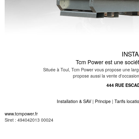
INST
Tcm Power est une société
Située à Toul, Tcm Power vous propose une large
propose aussi la vente d'occasion 
444 RUE ESCAD
Installation & SAV
|
Principe
|
Tarifs locat
Location vente groupe électrogène sur guebenho
www.tcmpower.fr
Location vente groupe électrogène sur talange 57
Siret : 494042013 00024
Location vente groupe électrogène sur kerling les 
Location vente groupe électrogène sur momerstro
Location vente groupe électrogène sur verny 574