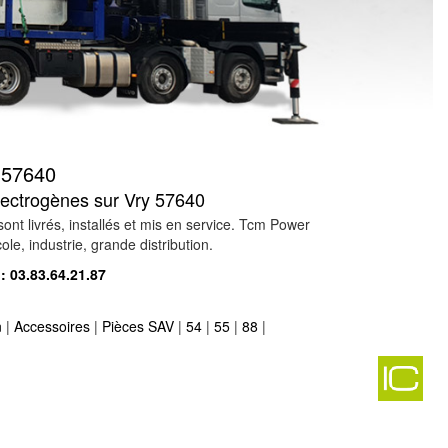
57640
électrogènes sur Vry 57640
t livrés, installés et mis en service. Tcm Power
le, industrie, grande distribution.
 :
03.83.64.21.87
n
|
Accessoires
|
Pièces SAV
|
54
|
55
|
88
|
 vente groupe électrogène sur phalsbourg 57370
-
n vente groupe électrogène sur peltre 57245
-
20
-