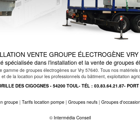
ALLATION VENTE GROUPE ÉLECTROGÈNE VRY 
 spécialisée dans l'installation et la vente de groupes 
 gamme de groupes électrogènes sur Vry 57640. Tous nos matériels son
et de la location pour les professionnels du bâtiment, exploitation agrico
RILLE DES CIGOGNES - 54200 TOUL- TÉL :
03.83.64.21.87
- PORT
ion groupe
|
Tarifs location pompe
|
Groupes neufs
|
Groupes d'occasio
use 57510
-
Location vente groupe électrogène sur ley 57810
-
Location
525
-
Location vente groupe électrogène sur angevillers 57440
©
Intermédia Conseil
-
sierck 57480
-
Location vente groupe électrogène sur vaxy 57170
-
ff 57220
-
Location vente groupe électrogène sur zetting 57905
-
Locatio
20
-
Location vente groupe électrogène sur voelfling les bouzonville 573