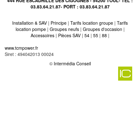
444 RUE ESCADRILLE DES CIGOGNES - 54200 TOUL- TÉL :
03.83.64.21.87
- PORT :
03.83.64.21.87
Installation & SAV
|
Principe
|
Tarifs location groupe
|
Tarifs
location pompe
|
Groupes neufs
|
Groupes d'occasion
|
Accessoires
|
Pièces SAV
|
54
|
55
|
88
|
Location vente groupe électrogène sur les etangs 57530
-
www.tcmpower.fr
Location vente groupe électrogène sur rurange les thionville
Siret : 494042013 00024
57310
-
Location vente groupe électrogène sur rozerieulles 57160
©
Intermédia Conseil
-
Location vente groupe électrogène sur sotzeling 57170
-
Location vente groupe électrogène sur alaincourt la cote 57590
-
Location vente groupe électrogène sur distroff 57134
-
Location vente groupe électrogène sur sarraltroff 57400
-
Location vente groupe électrogène sur seremange erzange
57290
-
Location vente groupe électrogène sur semecourt 57210
-
Location vente groupe électrogène sur elzange 57110
-
Location vente groupe électrogène sur schneckenbusch 57400
-
Location vente groupe électrogène sur montigny les metz 57950
-
Location vente groupe électrogène sur hattigny 57790
-
Location vente groupe électrogène sur piblange 57220
-