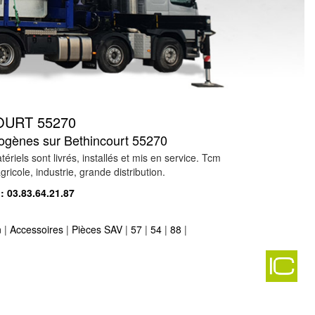
URT 55270
trogènes sur Bethincourt 55270
els sont livrés, installés et mis en service. Tcm
ricole, industrie, grande distribution.
 :
03.83.64.21.87
n
|
Accessoires
|
Pièces SAV
|
57
|
54
|
88
|
-
 55190
-