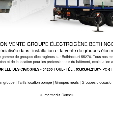
TION VENTE GROUPE ÉLECTROGÈNE BETHINCO
cialisée dans l'installation et la vente de groupes élec
gamme de groupes électrogènes sur Bethincourt 55270. Tous nos matéri
n et de la location pour les professionnels du bâtiment, exploitation ag
RILLE DES CIGOGNES - 54200 TOUL- TÉL :
03.83.64.21.87
- PORT
ion groupe
|
Tarifs location pompe
|
Groupes neufs
|
Groupes d'occasio
55200
-
Location vente groupe électrogène sur vacherauville 55100
-
e 55100
-
Location vente groupe électrogène sur bislee 55300
©
Intermédia Conseil
-
ny 55140
-
Location vente groupe électrogène sur vadelaincourt 55220
55300
-
Location vente groupe électrogène sur koeur la grande 55300
-
irons 55320
-
Location vente groupe électrogène sur laneuville au rupt