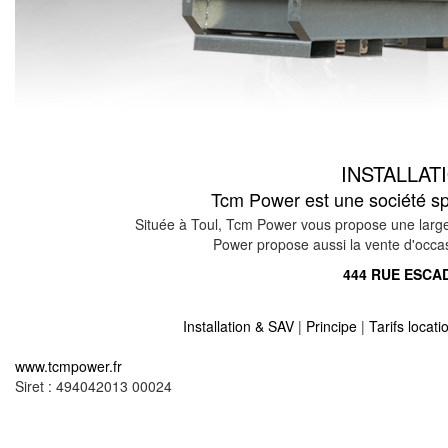
INSTALLA
Tcm Power est une société spé
Située à Toul, Tcm Power vous propose une large 
Power propose aussi la vente d'occasio
444 RUE ESCAD
Installation & SAV
|
Principe
|
Tarifs locat
Location vente groupe électrogène sur lerouville 
www.tcmpower.fr
Location vente groupe électrogène sur montzevill
Siret : 494042013 00024
Location vente groupe électrogène sur champoug
Location vente groupe électrogène sur ranzieres 
Location vente groupe électrogène sur les montha