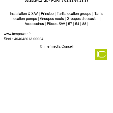
03.83.64.21.87
- PORT :
03.83.64.21.87
Installation & SAV
|
Principe
|
Tarifs location groupe
|
Tarifs
location pompe
|
Groupes neufs
|
Groupes d'occasion
|
Accessoires
|
Pièces SAV
|
57
|
54
|
88
|
Location vente groupe électrogène sur billy sous mangiennes
www.tcmpower.fr
55230
-
Siret : 494042013 00024
Location vente groupe électrogène sur rupt en woevre
-
Location vente groupe électrogène sur loisey culey 55000
©
Intermédia Conseil
-
Location vente groupe électrogène sur erize la brulee
-
Location vente groupe électrogène sur jonville en wo
-
Location vente groupe électrogène sur parfondrupt 55400
-
Location vente groupe électrogène sur hannonville sous les cotes
-
Location vente groupe électrogène sur morgemoulin 55400
-
Location vente groupe électrogène sur mouzay 55700
-
Location vente groupe électrogène sur treveray 55130
-
Location vente groupe électrogène sur autrecourt sur aire 55120
-
Location vente groupe électrogène sur dompcevrin 55300
-
Location vente groupe électrogène sur dommartin la montagne
55160
-