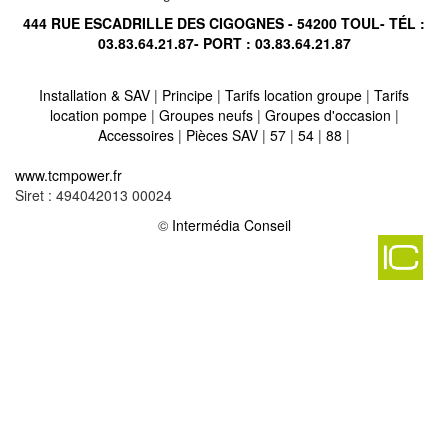
444 RUE ESCADRILLE DES CIGOGNES - 54200 TOUL- TÉL :
03.83.64.21.87
- PORT :
03.83.64.21.87
Installation & SAV
|
Principe
|
Tarifs location groupe
|
Tarifs
location pompe
|
Groupes neufs
|
Groupes d'occasion
|
Accessoires
|
Pièces SAV
|
57
|
54
|
88
|
Location vente groupe électrogène sur merles sur loison 55150
-
www.tcmpower.fr
Location vente groupe électrogène sur vaudeville le haut 55130
-
Siret : 494042013 00024
Location vente groupe électrogène sur meligny le petit 55190
-
Location vente groupe électrogène sur bure 55290
©
Intermédia Conseil
-
Location vente groupe électrogène sur jonville en wo
-
Location vente groupe électrogène sur saint aubin sur aire 55500
-
Location vente groupe électrogène sur lemmes 55220
-
Location vente groupe électrogène sur saulx les champlon 55160
-
Location vente groupe électrogène sur bonnet 55130
-
Location vente groupe électrogène sur montfaucon d'argonne
55270
-
Location vente groupe électrogène sur sorcy saint martin 55190
-
Location vente groupe électrogène sur marre 55100
-