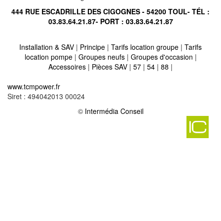
444 RUE ESCADRILLE DES CIGOGNES - 54200 TOUL- TÉL :
03.83.64.21.87
- PORT :
03.83.64.21.87
Installation & SAV
|
Principe
|
Tarifs location groupe
|
Tarifs
location pompe
|
Groupes neufs
|
Groupes d'occasion
|
Accessoires
|
Pièces SAV
|
57
|
54
|
88
|
Location vente groupe électrogène sur courcelles en barrois
www.tcmpower.fr
55260
-
Siret : 494042013 00024
Location vente groupe électrogène sur baudremont 55260
-
Location vente groupe électrogène sur horville en ornois 55130
©
Intermédia Conseil
-
Location vente groupe électrogène sur billy sous mangiennes
55230
-
Location vente groupe électrogène sur thonne la long 55600
-
Location vente groupe électrogène sur remennecourt 55800
-
Location vente groupe électrogène sur ville en wo
-
Location vente groupe électrogène sur ecurey en verdunois
55150
-
Location vente groupe électrogène sur loison 55230
-
Location vente groupe électrogène sur nantillois 55270
-
Location vente groupe électrogène sur saint laurent sur othain
55150
-