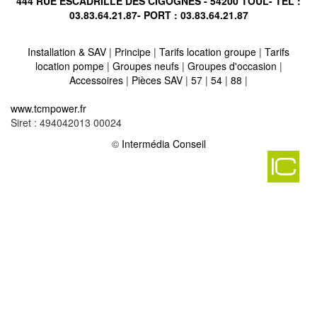
444 RUE ESCADRILLE DES CIGOGNES - 54200 TOUL- TÉL :
03.83.64.21.87
- PORT :
03.83.64.21.87
Installation & SAV
|
Principe
|
Tarifs location groupe
|
Tarifs
location pompe
|
Groupes neufs
|
Groupes d'occasion
|
Accessoires
|
Pièces SAV
|
57
|
54
|
88
|
Location vente groupe électrogène sur rupt en woevre
-
www.tcmpower.fr
Location vente groupe électrogène sur vauquois 55270
-
Siret : 494042013 00024
Location vente groupe électrogène sur lahayville 55300
-
Location vente groupe électrogène sur buzy darmont 55400
©
Intermédia Conseil
-
Location vente groupe électrogène sur euville 55200
-
Location vente groupe électrogène sur neuvilly en argonne 55120
-
Location vente groupe électrogène sur ronvaux 55160
-
Location vente groupe électrogène sur broussey raulecourt
55200
-
Location vente groupe électrogène sur cumieres le mort homme
55100
-
Location vente groupe électrogène sur tremont sur saulx 55000
-
Location vente groupe électrogène sur manheulles 55160
-
Location vente groupe électrogène sur dammarie sur saulx 55500
-