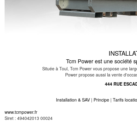
INSTALL
Tcm Power est une société spé
Située à Toul, Tcm Power vous propose une large
Power propose aussi la vente d'occasio
444 RUE ESCAD
Installation & SAV
|
Principe
|
Tarifs locat
Location vente groupe électrogène sur erneville a
www.tcmpower.fr
Location vente groupe électrogène sur dommary 
Siret : 494042013 00024
Location vente groupe électrogène sur verdun 55
Location vente groupe électrogène sur mangienn
Location vente groupe électrogène sur horville en