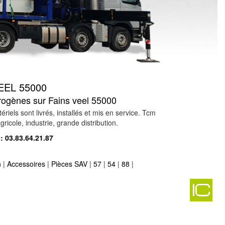
EL 55000
trogènes sur Fains veel 55000
ls sont livrés, installés et mis en service. Tcm
ricole, industrie, grande distribution.
 :
03.83.64.21.87
n
|
Accessoires
|
Pièces SAV
|
57
|
54
|
88
|
ois 55290
-
140
-
vente groupe électrogène sur bouligny 55240
-
pliers 55160
-