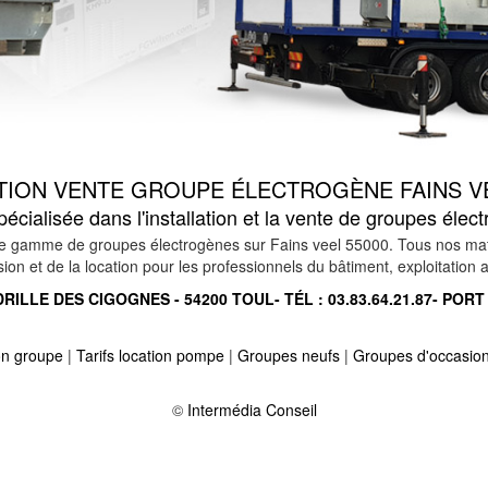
ATION VENTE GROUPE ÉLECTROGÈNE FAINS VE
cialisée dans l'installation et la vente de groupes élec
 gamme de groupes électrogènes sur Fains veel 55000. Tous nos matérie
n et de la location pour les professionnels du bâtiment, exploitation ag
RILLE DES CIGOGNES - 54200 TOUL- TÉL :
03.83.64.21.87
- PORT
ion groupe
|
Tarifs location pompe
|
Groupes neufs
|
Groupes d'occasio
ux bois 55500
-
Location vente groupe électrogène sur mandres en barr
baroncourt 55240
-
Location vente groupe électrogène sur sepvigny 55
©
Intermédia Conseil
100
-
Location vente groupe électrogène sur recicourt 55120
-
Location 
es 55150
-
Location vente groupe électrogène sur etraye 55150
-
 ornois 55130
-
Location vente groupe électrogène sur doncourt aux tem