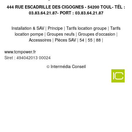
444 RUE ESCADRILLE DES CIGOGNES - 54200 TOUL- TÉL :
03.83.64.21.87
- PORT :
03.83.64.21.87
Installation & SAV
|
Principe
|
Tarifs location groupe
|
Tarifs
location pompe
|
Groupes neufs
|
Groupes d'occasion
|
Accessoires
|
Pièces SAV
|
54
|
55
|
88
|
Location vente groupe électrogène sur kuntzig 57110
-
www.tcmpower.fr
Location vente groupe électrogène sur hinckange 57220
-
Siret : 494042013 00024
Location vente groupe électrogène sur spicheren 57350
-
Location vente groupe électrogène sur roussy le village 57330
©
Intermédia Conseil
-
Location vente groupe électrogène sur grundviller 57510
-
Location vente groupe électrogène sur boulange 57113
-
Location vente groupe électrogène sur haraucourt sur seille
57630
-
Location vente groupe électrogène sur rosselange 57780
-
Location vente groupe électrogène sur narbefontaine 57220
-
Location vente groupe électrogène sur puttelange aux lacs 57510
-
Location vente groupe électrogène sur la maxe 57140
-
Location vente groupe électrogène sur lommerange 57650
-
Location vente groupe électrogène sur buding 57920
-