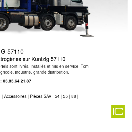
G 57110
ectrogènes sur Kuntzig 57110
s sont livrés, installés et mis en service. Tcm
ricole, industrie, grande distribution.
 :
03.83.64.21.87
n
|
Accessoires
|
Pièces SAV
|
54
|
55
|
88
|
 groupe électrogène sur manhoue 57590
-
-
40
-
90
-
 57480
-