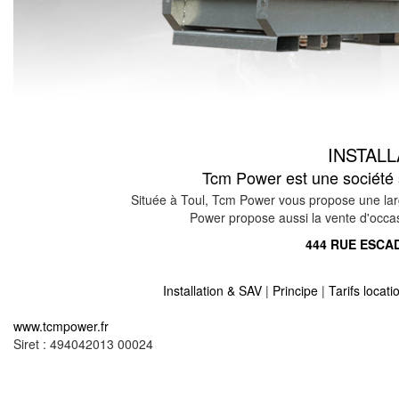
INSTAL
Tcm Power est une société s
Située à Toul, Tcm Power vous propose une larg
Power propose aussi la vente d'occasio
444 RUE ESCAD
Installation & SAV
|
Principe
|
Tarifs locat
Location vente groupe électrogène sur orny 57420
www.tcmpower.fr
Location vente groupe électrogène sur guntzviller
Siret : 494042013 00024
Location vente groupe électrogène sur fresnes en
Location vente groupe électrogène sur hargarten
Location vente groupe électrogène sur volmerang