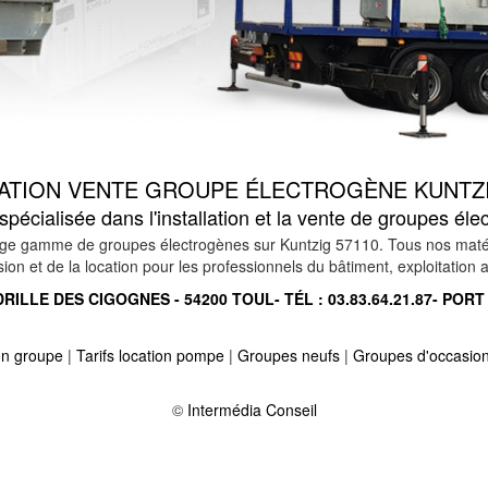
LATION VENTE GROUPE ÉLECTROGÈNE KUNTZI
pécialisée dans l'installation et la vente de groupes él
e gamme de groupes électrogènes sur Kuntzig 57110. Tous nos matériel
n et de la location pour les professionnels du bâtiment, exploitation ag
RILLE DES CIGOGNES - 54200 TOUL- TÉL :
03.83.64.21.87
- PORT
ion groupe
|
Tarifs location pompe
|
Groupes neufs
|
Groupes d'occasio
-
Location vente groupe électrogène sur ibigny 57830
-
Location vente
 57400
-
Location vente groupe électrogène sur maizieres les vic 57810
©
Intermédia Conseil
 saulnois 57170
-
Location vente groupe électrogène sur knutange 572
 aux mines 57550
-
Location vente groupe électrogène sur zimming 576
e les mines 57330
-
Location vente groupe électrogène sur laumesfeld