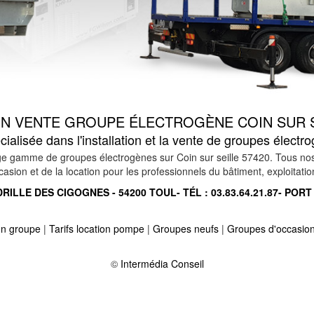
ON VENTE GROUPE ÉLECTROGÈNE COIN SUR S
alisée dans l'installation et la vente de groupes électr
 gamme de groupes électrogènes sur Coin sur seille 57420. Tous nos mat
ion et de la location pour les professionnels du bâtiment, exploitation 
RILLE DES CIGOGNES - 54200 TOUL- TÉL :
03.83.64.21.87
- PORT
ion groupe
|
Tarifs location pompe
|
Groupes neufs
|
Groupes d'occasio
ge 57300
-
Location vente groupe électrogène sur guermange 57810
-
r moselle 57680
-
Location vente groupe électrogène sur gueblange le
©
Intermédia Conseil
7380
-
Location vente groupe électrogène sur montigny les metz 57950
7590
-
Location vente groupe électrogène sur lezey 57630
-
Location ven
 57720
-
Location vente groupe électrogène sur manhoue 57590
-