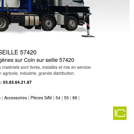
EILLE 57420
ogènes sur Coin sur seille 57420
ériels sont livrés, installés et mis en service.
agricole, industrie, grande distribution.
 :
03.83.64.21.87
n
|
Accessoires
|
Pièces SAV
|
54
|
55
|
88
|
s dieuze 57260
-
-
te groupe électrogène sur hilsprich 57510
-