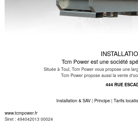
INSTALLATI
Tcm Power est une société spéci
Située à Toul, Tcm Power vous propose une large
Tcm Power propose aussi la vente d'occas
444 RUE ESCAD
Installation & SAV
|
Principe
|
Tarifs locat
Location vente groupe électrogène sur hagondan
www.tcmpower.fr
Location vente groupe électrogène sur noveant su
Siret : 494042013 00024
Location vente groupe électrogène sur thonville 5
Location vente groupe électrogène sur fremery 5
Location vente groupe électrogène sur waldhouse