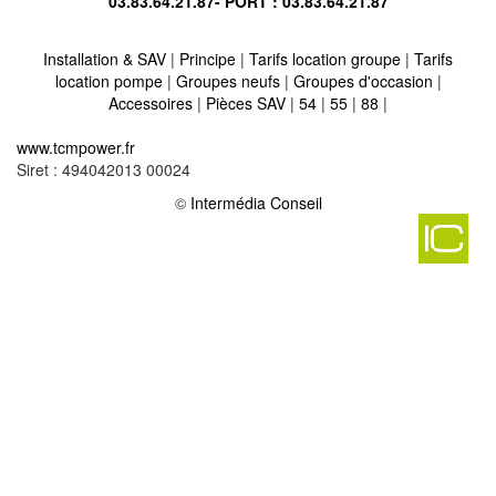
03.83.64.21.87
- PORT :
03.83.64.21.87
Installation & SAV
|
Principe
|
Tarifs location groupe
|
Tarifs
location pompe
|
Groupes neufs
|
Groupes d'occasion
|
Accessoires
|
Pièces SAV
|
54
|
55
|
88
|
Location vente groupe électrogène sur chateau voue 57170
-
www.tcmpower.fr
Location vente groupe électrogène sur brulange 57340
-
Siret : 494042013 00024
Location vente groupe électrogène sur roncourt 57860
-
Location vente groupe électrogène sur gandrange 57175
©
Intermédia Conseil
-
Location vente groupe électrogène sur gravelotte 57130
-
Location vente groupe électrogène sur luppy 57580
-
Location vente groupe électrogène sur gueblange les dieuze
57260
-
Location vente groupe électrogène sur flevy 57365
-
Location vente groupe électrogène sur cappel 57450
-
Location vente groupe électrogène sur phalsbourg 57370
-
Location vente groupe électrogène sur evrange 57570
-
Location vente groupe électrogène sur hargarten aux mines
57550
-
Location vente groupe électrogène sur moyenvic 57630
-
Location vente groupe électrogène sur francaltroff 57670
-
Location vente groupe électrogène sur bousseviller 57230
-