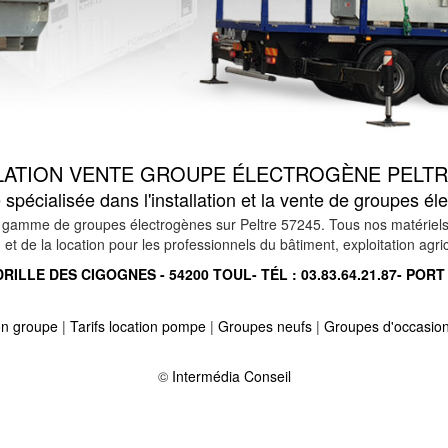
LATION VENTE GROUPE ÉLECTROGÈNE PELTR
spécialisée dans l'installation et la vente de groupes él
gamme de groupes électrogènes sur Peltre 57245. Tous nos matériels so
et de la location pour les professionnels du bâtiment, exploitation agrico
RILLE DES CIGOGNES - 54200 TOUL- TÉL :
03.83.64.21.87
- PORT
ion groupe
|
Tarifs location pompe
|
Groupes neufs
|
Groupes d'occasio
stroff 57520
-
Location vente groupe électrogène sur waldhouse 57720
l 57960
-
Location vente groupe électrogène sur metzervisse 57940
©
Intermédia Conseil
-
57260
-
Location vente groupe électrogène sur belles forets 57930
-
Loca
selle 57220
-
Location vente groupe électrogène sur maizieres les metz
420
-
Location vente groupe électrogène sur conthil 57340
-
Location ve