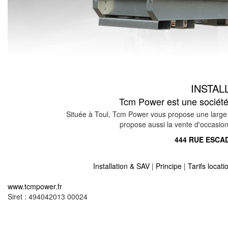
INSTAL
Tcm Power est une société 
Située à Toul, Tcm Power vous propose une large 
propose aussi la vente d'occasion 
444 RUE ESCAD
Installation & SAV
|
Principe
|
Tarifs locat
Location vente groupe électrogène sur grosblieder
www.tcmpower.fr
Location vente groupe électrogène sur meisentha
Siret : 494042013 00024
Location vente groupe électrogène sur bidestroff 
Location vente groupe électrogène sur boulay mo
Location vente groupe électrogène sur sillegny 57