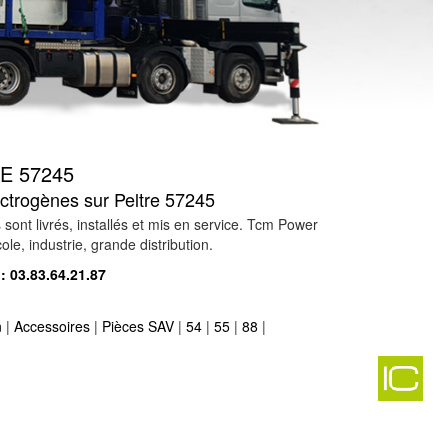
E 57245
ectrogènes sur Peltre 57245
nt livrés, installés et mis en service. Tcm Power
le, industrie, grande distribution.
 :
03.83.64.21.87
n
|
Accessoires
|
Pièces SAV
|
54
|
55
|
88
|
-
tion vente groupe électrogène sur erstroff 57660
-
 57210
-
nte groupe électrogène sur neufgrange 57910
-