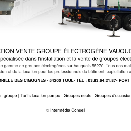
ATION VENTE GROUPE ÉLECTROGÈNE VAUQUO
écialisée dans l'installation et la vente de groupes él
e gamme de groupes électrogènes sur Vauquois 55270. Tous nos matériel
n et de la location pour les professionnels du bâtiment, exploitation ag
RILLE DES CIGOGNES - 54200 TOUL- TÉL :
03.83.64.21.87
- PORT
ion groupe
|
Tarifs location pompe
|
Groupes neufs
|
Groupes d'occasio
 55320
-
Location vente groupe électrogène sur dombasle en argonne 
rt 55300
-
Location vente groupe électrogène sur cunel 55110
©
Intermédia Conseil
-
 perthois 55170
-
Location vente groupe électrogène sur rambucourt 55
a foret 55300
-
Location vente groupe électrogène sur samogneux 551
aulecourt 55200
-
Location vente groupe électrogène sur menil sur sau