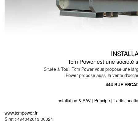
INSTALL
Tcm Power est une société sp
Située à Toul, Tcm Power vous propose une larg
Power propose aussi la vente d'occasio
444 RUE ESCAD
Installation & SAV
|
Principe
|
Tarifs locat
Location vente groupe électrogène sur ancemont
www.tcmpower.fr
Location vente groupe électrogène sur bannoncou
Siret : 494042013 00024
Location vente groupe électrogène sur aulnois en
Location vente groupe électrogène sur apremont l
Location vente groupe électrogène sur broussey r