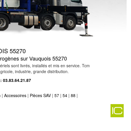
IS 55270
ectrogènes sur Vauquois 55270
s sont livrés, installés et mis en service. Tcm
ricole, industrie, grande distribution.
 :
03.83.64.21.87
n
|
Accessoires
|
Pièces SAV
|
57
|
54
|
88
|
55120
-
300
-
00
-
lx 55500
-