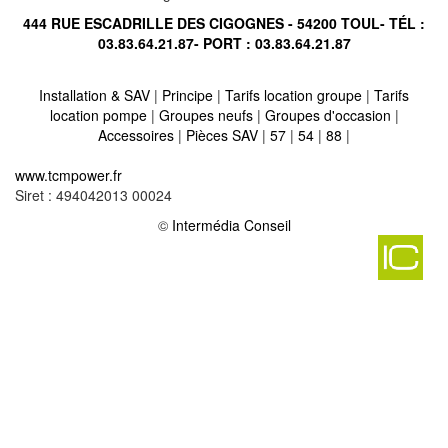
444 RUE ESCADRILLE DES CIGOGNES - 54200 TOUL- TÉL :
03.83.64.21.87
- PORT :
03.83.64.21.87
Installation & SAV
|
Principe
|
Tarifs location groupe
|
Tarifs
location pompe
|
Groupes neufs
|
Groupes d'occasion
|
Accessoires
|
Pièces SAV
|
57
|
54
|
88
|
Location vente groupe électrogène sur cousances les forges
www.tcmpower.fr
55170
-
Siret : 494042013 00024
Location vente groupe électrogène sur verneuil grand 55600
-
Location vente groupe électrogène sur tilly sur meuse 55220
©
Intermédia Conseil
-
Location vente groupe électrogène sur neuville sur ornain 55800
-
Location vente groupe électrogène sur pagny la blanche cote
-
Location vente groupe électrogène sur lahaymeix 55260
-
Location vente groupe électrogène sur geville 55200
-
Location vente groupe électrogène sur charpentry 55270
-
Location vente groupe électrogène sur etain 55400
-
Location vente groupe électrogène sur saint amand sur ornain
55500
-
Location vente groupe électrogène sur beney en woevre
-
Location vente groupe électrogène sur herbeuville 55210
-
Location vente groupe électrogène sur koeur la grande 55300
-