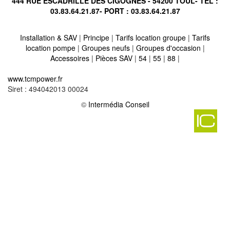
444 RUE ESCADRILLE DES CIGOGNES - 54200 TOUL- TÉL :
03.83.64.21.87
- PORT :
03.83.64.21.87
Installation & SAV
|
Principe
|
Tarifs location groupe
|
Tarifs
location pompe
|
Groupes neufs
|
Groupes d'occasion
|
Accessoires
|
Pièces SAV
|
54
|
55
|
88
|
Location vente groupe électrogène sur guerstling 57320
-
www.tcmpower.fr
Location vente groupe électrogène sur spicheren 57350
-
Siret : 494042013 00024
Location vente groupe électrogène sur chateau rouge 57320
-
Location vente groupe électrogène sur val de bride 57260
©
Intermédia Conseil
-
Location vente groupe électrogène sur guinkirchen 57220
-
Location vente groupe électrogène sur obergailbach 57720
-
Location vente groupe électrogène sur villers stoncourt 57530
-
Location vente groupe électrogène sur avricourt 57810
-
Location vente groupe électrogène sur ibigny 57830
-
Location vente groupe électrogène sur hommert 57870
-
Location vente groupe électrogène sur sarrebourg 57400
-
Location vente groupe électrogène sur vallerange 57340
-
Location vente groupe électrogène sur vergaville 57260
-
Location vente groupe électrogène sur freistroff 57320
-
Location vente groupe électrogène sur vittoncourt 57580
-
Location vente groupe électrogène sur marthille 57340
-