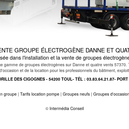
VENTE GROUPE ÉLECTROGÈNE DANNE ET QUAT
sée dans l'installation et la vente de groupes électrogè
e gamme de groupes électrogènes sur Danne et quatre vents 57370. Tous
occasion et de la location pour les professionnels du bâtiment, exploitat
RILLE DES CIGOGNES - 54200 TOUL- TÉL :
03.83.64.21.87
- PORT
ion groupe
|
Tarifs location pompe
|
Groupes neufs
|
Groupes d'occasio
vry 57420
-
Location vente groupe électrogène sur blanche eglise 5726
 57590
-
Location vente groupe électrogène sur roussy le village 57330
©
Intermédia Conseil
110
-
Location vente groupe électrogène sur blies ebersing 57200
-
 57430
-
Location vente groupe électrogène sur saint medard 57260
-
480
-
Location vente groupe électrogène sur baronville 57340
-