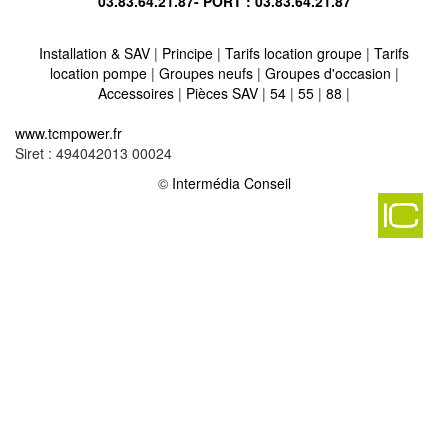
03.83.64.21.87
- PORT :
03.83.64.21.87
Installation & SAV
|
Principe
|
Tarifs location groupe
|
Tarifs
location pompe
|
Groupes neufs
|
Groupes d'occasion
|
Accessoires
|
Pièces SAV
|
54
|
55
|
88
|
Location vente groupe électrogène sur lelling 57660
-
www.tcmpower.fr
Location vente groupe électrogène sur schoeneck 57350
-
Siret : 494042013 00024
Location vente groupe électrogène sur servigny les sainte barbe
©
Intermédia Conseil
57640
-
Location vente groupe électrogène sur vany 57070
-
Location vente groupe électrogène sur saint fran
-
Location vente groupe électrogène sur gerbecourt 57170
-
Location vente groupe électrogène sur bening les saint avold
57800
-
Location vente groupe électrogène sur dalhain 57340
-
Location vente groupe électrogène sur richeval 57830
-
Location vente groupe électrogène sur chieulles 57070
-
Location vente groupe électrogène sur tremery 57300
-
Location vente groupe électrogène sur hommert 57870
-
Location vente groupe électrogène sur langatte 57400
-
Location vente groupe électrogène sur flastroff 57320
-
Location vente groupe électrogène sur vulmont 57420
-