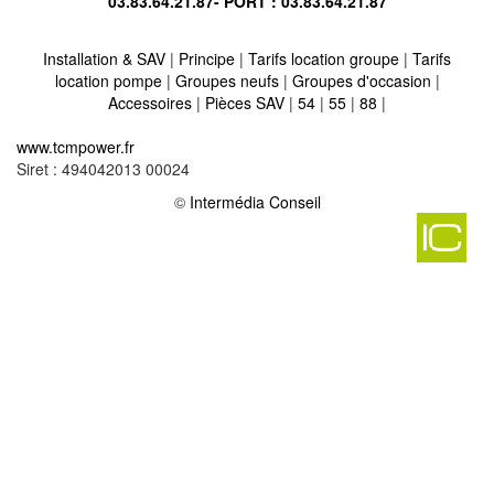
03.83.64.21.87
- PORT :
03.83.64.21.87
Installation & SAV
|
Principe
|
Tarifs location groupe
|
Tarifs
location pompe
|
Groupes neufs
|
Groupes d'occasion
|
Accessoires
|
Pièces SAV
|
54
|
55
|
88
|
Location vente groupe électrogène sur coin les cuvry 57420
-
www.tcmpower.fr
Location vente groupe électrogène sur petit tenquin 57660
-
Siret : 494042013 00024
Location vente groupe électrogène sur landange 57830
-
Location vente groupe électrogène sur xouaxange 57830
©
Intermédia Conseil
-
Location vente groupe électrogène sur kedange sur canner
57920
-
Location vente groupe électrogène sur sainte marie aux chenes
57118
-
Location vente groupe électrogène sur sillegny 57420
-
Location vente groupe électrogène sur le ban saint martin 57050
-
Location vente groupe électrogène sur chateau voue 57170
-
Location vente groupe électrogène sur lagarde 57810
-
Location vente groupe électrogène sur frauenberg 57200
-
Location vente groupe électrogène sur hemilly 57690
-
Location vente groupe électrogène sur puttelange les thionville
57570
-